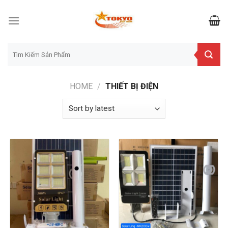
Skip
to
content
Search
for:
HOME
/
THIẾT BỊ ĐIỆN